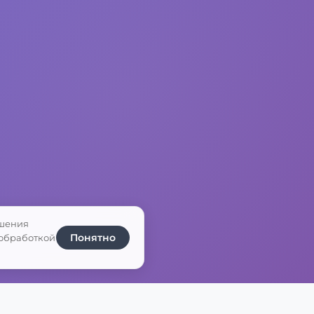
чшения
Понятно
 обработкой