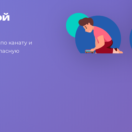
ой
по канату и
опасную